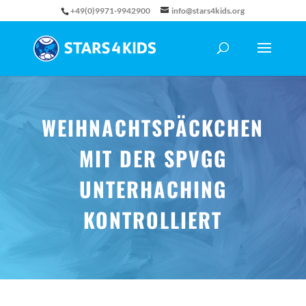
+49(0)9971-9942900
info@stars4kids.org
WEIHNACHTSPÄCKCHEN
MIT DER SPVGG
UNTERHACHING
KONTROLLIERT