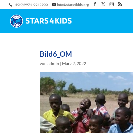
+49(0)9971-9942900
info@stars4kids.org
Bild6_OM
von
admin
|
März 2, 2022