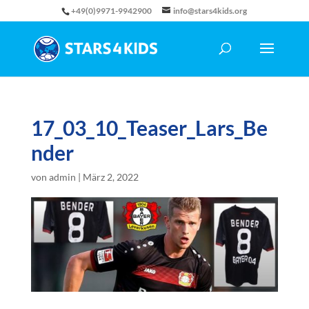
+49(0)9971-9942900
info@stars4kids.org
17_03_10_Teaser_Lars_Be
nder
von
admin
|
März 2, 2022