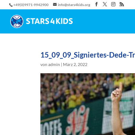
+49(0)9971-9942900
info@stars4kids.org
15_09_09_Signiertes-Dede-Tr
von
admin
|
März 2, 2022