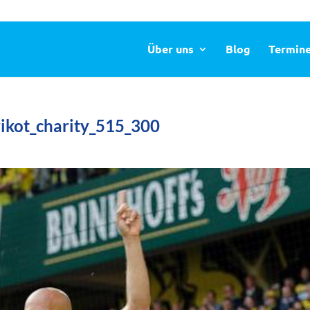
Über uns
Blog
Termin
ikot_charity_515_300