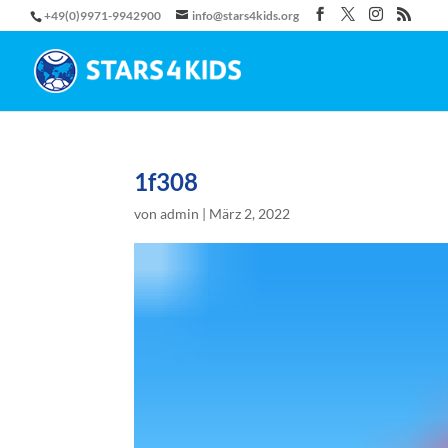
+49(0)9971-9942900
info@stars4kids.org
1f308
von
admin
|
März 2, 2022