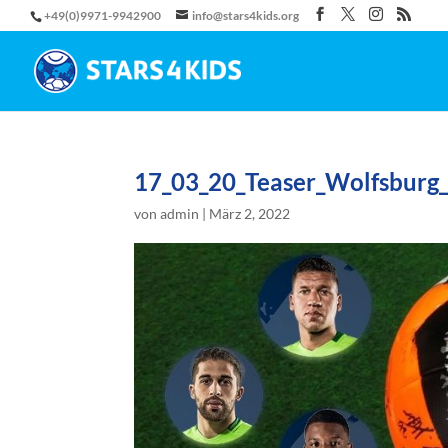
+49(0)9971-9942900
info@stars4kids.org
17_03_20_Teaser_Wolfsburg_
von
admin
|
März 2, 2022