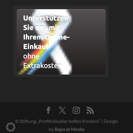
© Stiftung „Profifußballer helfen Kindern“ | Design
by
Bajorat Media