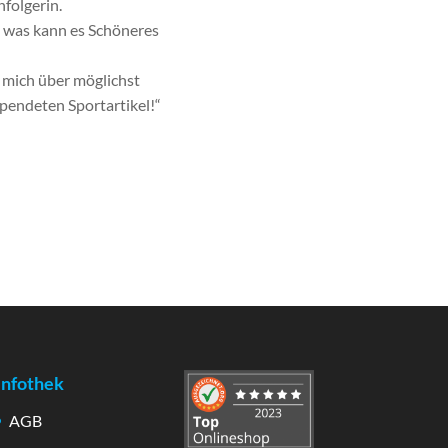
folgerin.
n; was kann es Schöneres
e mich über möglichst
pendeten Sportartikel!“
Infothek
AGB