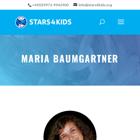
+49(0)9971-9942900
info@stars4kids.org
MARIA BAUMGARTNER