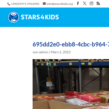
+49(0)9971-9942900
info@stars4kids.org
695dd2e0-ebb8-4cbc-b964-
von
admin
|
März 2, 2022