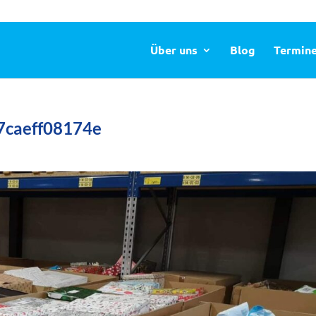
Über uns
Blog
Termin
7caeff08174e