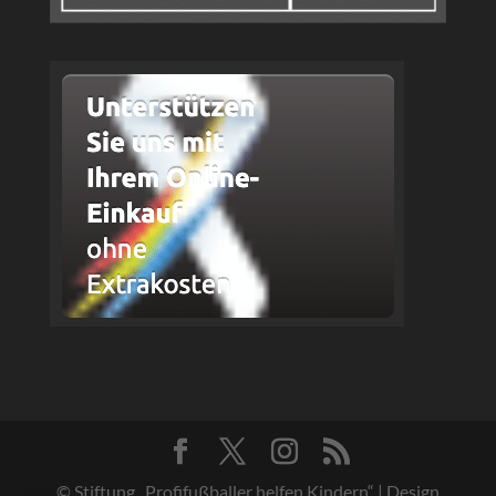
© Stiftung „Profifußballer helfen Kindern“ | Design