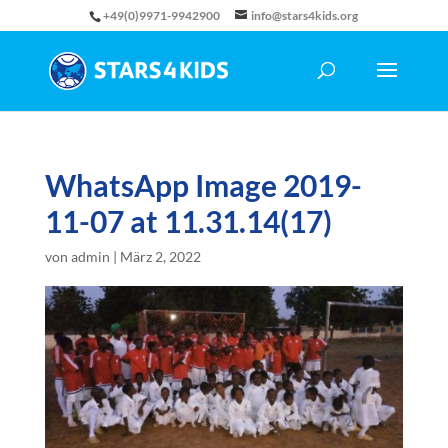
+49(0)9971-9942900
info@stars4kids.org
WhatsApp Image 2019-
11-07 at 11.31.14(17)
von
admin
|
März 2, 2022