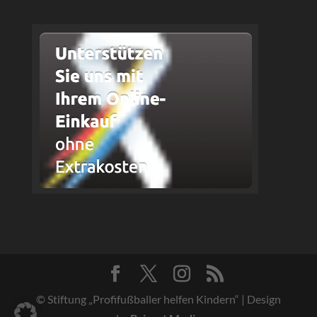
© Stiftung „Profifußballer helfen Kindern“ | Design