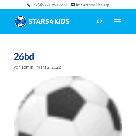
+49(0)9971-9942900
info@stars4kids.org
26bd
von
admin
|
März 2, 2022