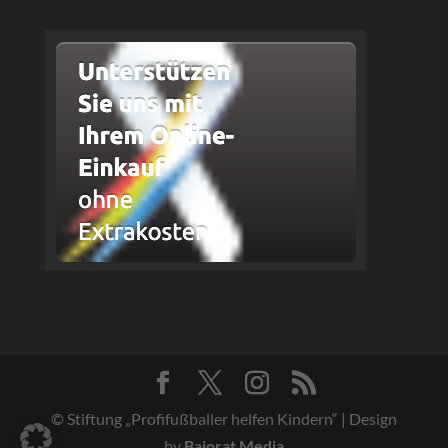
© Stiftung „Profifußballer helfen Kindern“ | Design
by
Bajorat Media