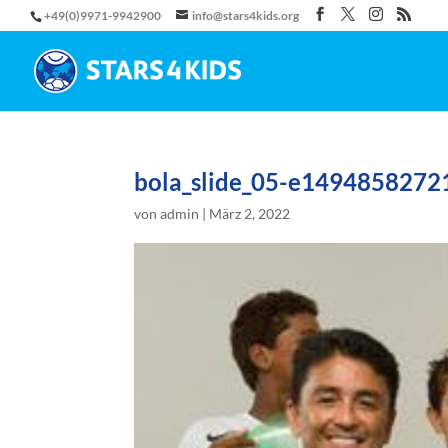
+49(0)9971-9942900
info@stars4kids.org
bola_slide_05-e1494858272
von
admin
|
März 2, 2022