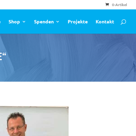
0-Artikel
e
Shop
Spenden
Projekte
Kontakt
E“