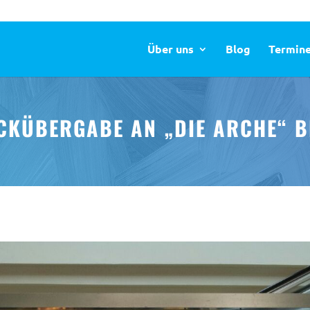
Über uns
Blog
Termin
CKÜBERGABE AN „DIE ARCHE“ B