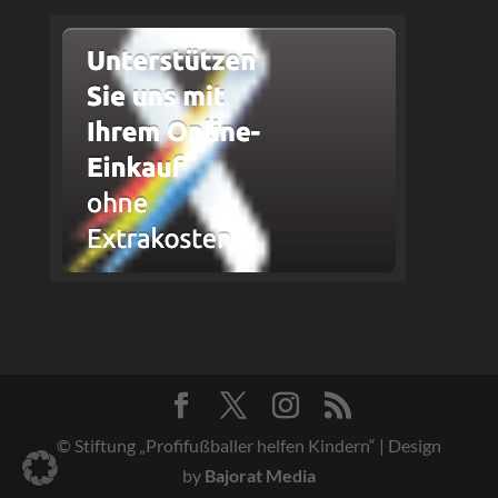
© Stiftung „Profifußballer helfen Kindern“ | Design
by
Bajorat Media