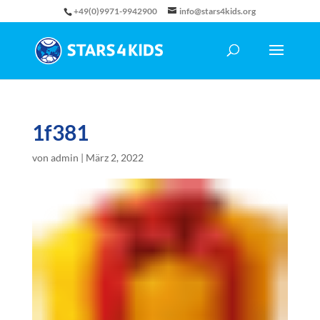
+49(0)9971-9942900
info@stars4kids.org
1f381
von
admin
|
März 2, 2022