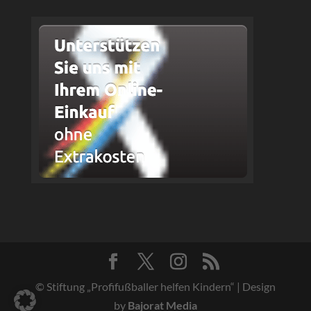
© Stiftung „Profifußballer helfen Kindern“ | Design
by
Bajorat Media