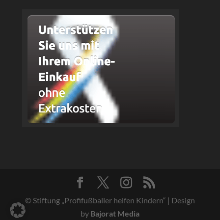
© Stiftung „Profifußballer helfen Kindern“ | Design
by
Bajorat Media