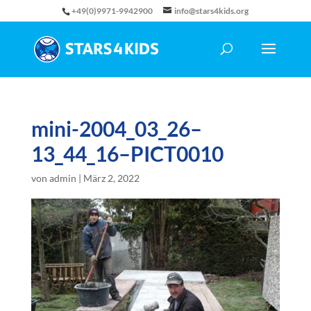
+49(0)9971-9942900
info@stars4kids.org
mini-2004_03_26–
13_44_16–PICT0010
von
admin
|
März 2, 2022