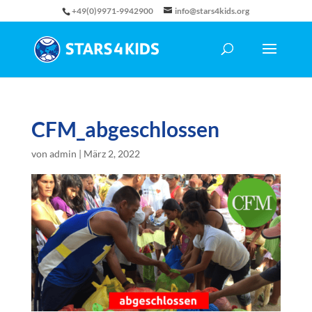
+49(0)9971-9942900
info@stars4kids.org
CFM_abgeschlossen
von
admin
|
März 2, 2022