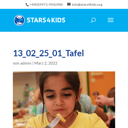
+49(0)9971-9942900
info@stars4kids.org
13_02_25_01_Tafel
von
admin
|
März 2, 2022