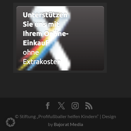
© Stiftung „Profifußballer helfen Kindern“ | Design
by
Bajorat Media