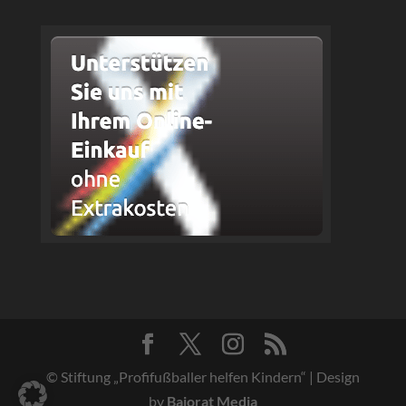
© Stiftung „Profifußballer helfen Kindern“ | Design
by
Bajorat Media