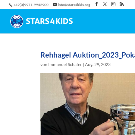
+49(0)9971-9942900
info@stars4kids.org
Rehhagel Auktion_2023_Poka
von
Immanuel Schäfer
|
Aug. 29, 2023