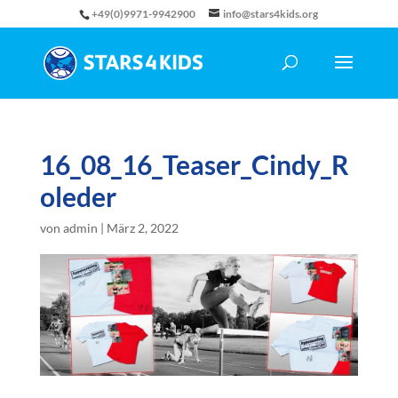
+49(0)9971-9942900
info@stars4kids.org
16_08_16_Teaser_Cindy_R
oleder
von
admin
|
März 2, 2022