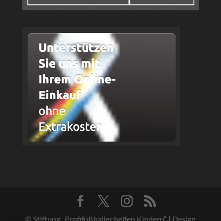
© Stiftung „Profifußballer helfen Kindern“ | Design