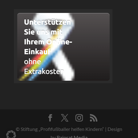
© Stiftung „Profifußballer helfen Kindern“ | Design
by
Bajorat Media