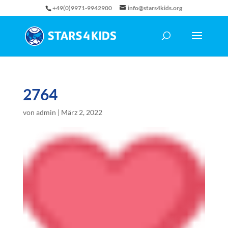
+49(0)9971-9942900
info@stars4kids.org
2764
von
admin
|
März 2, 2022