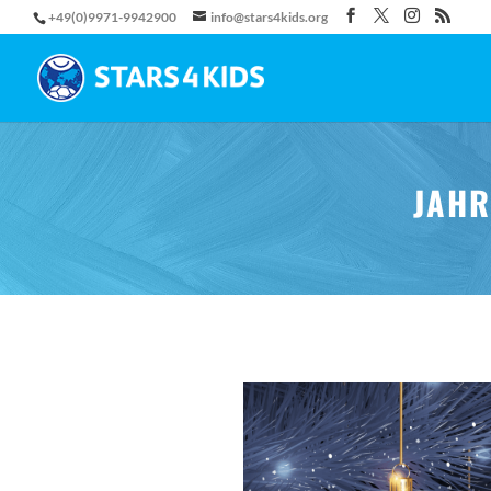
+49(0)9971-9942900
info@stars4kids.org
JAHR