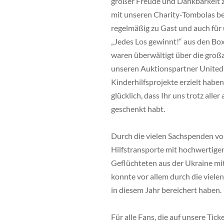
großer Freude und Dankbarkeit z
mit unseren Charity-Tombolas be
regelmäßig zu Gast und auch für u
„Jedes Los gewinnt!“ aus den Box
waren überwältigt über die großa
unseren Auktionspartner United C
Kinderhilfsprojekte erzielt habe
glücklich, dass Ihr uns trotz al
geschenkt habt.
Durch die vielen Sachspenden von
Hilfstransporte mit hochwertiger
Geflüchteten aus der Ukraine mit
konnte vor allem durch die viele
in diesem Jahr bereichert haben.
Für alle Fans, die auf unsere Tic