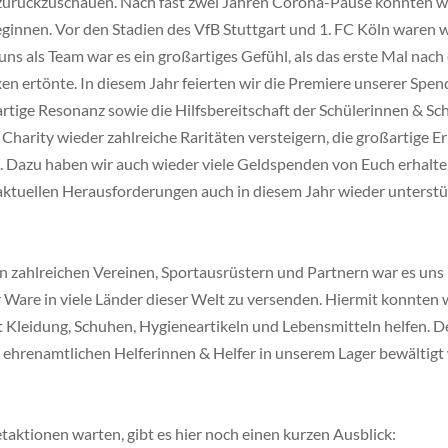
urückzuschauen. Nach fast zwei Jahren Corona-Pause konnten wi
ginnen. Vor den Stadien des VfB Stuttgart und 1. FC Köln waren w
ns als Team war es ein großartiges Gefühl, als das erste Mal nach
en ertönte. In diesem Jahr feierten wir die Premiere unserer Sp
rtige Resonanz sowie die Hilfsbereitschaft der Schülerinnen & Sc
harity wieder zahlreiche Raritäten versteigern, die großartige Er
n. Dazu haben wir auch wieder viele Geldspenden von Euch erhalte
ler aktuellen Herausforderungen auch in diesem Jahr wieder unterst
 zahlreichen Vereinen, Sportausrüstern und Partnern war es uns m
 Ware in viele Länder dieser Welt zu versenden. Hiermit konnten w
 Kleidung, Schuhen, Hygieneartikeln und Lebensmitteln helfen. De
n ehrenamtlichen Helferinnen & Helfer in unserem Lager bewältigt
ketaktionen warten, gibt es hier noch einen kurzen Ausblick: