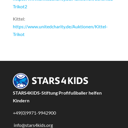
Trikot2
Kittel:
https://www.unitedcharity.de/Auktionen/Kittel-
Trikot
STARS4KIDS-Stiftung Profifußballer helfen
Kindern
+49(0)9971-9942900
info@stars4kids.org