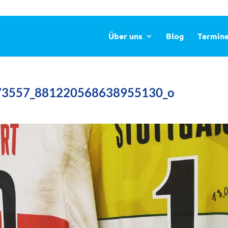
Über uns
Blog
Termin
73557_881220568638955130_o