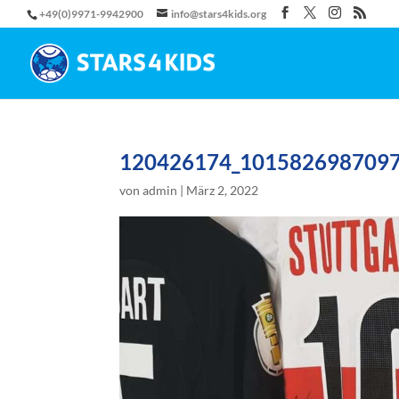
+49(0)9971-9942900
info@stars4kids.org
120426174_101582698709
von
admin
|
März 2, 2022