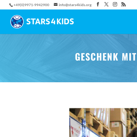
+49(0)9971-9942900
info@stars4kids.org
GESCHENK MIT