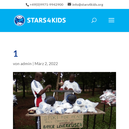
+49(0)9971-9942900
info@stars4kids.org
1
von
admin
|
März 2, 2022