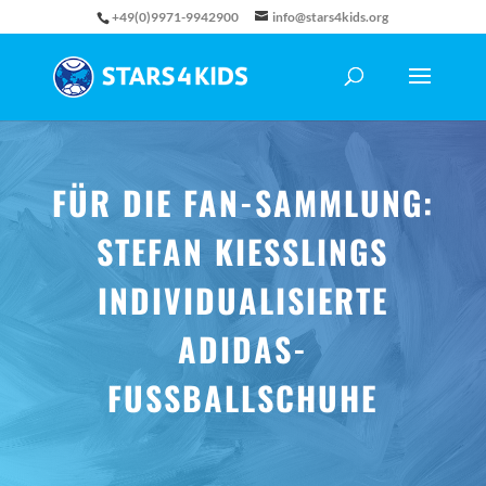
+49(0)9971-9942900
info@stars4kids.org
FÜR DIE FAN-SAMMLUNG:
STEFAN KIESSLINGS I
NDIVIDUALISIERTE A
DIDAS-F
USSBALLSCHUHE