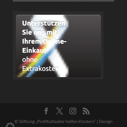
© Stiftung „Profifußballer helfen Kindern“ | Design