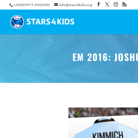
+49(0)9971-9942900
info@stars4kids.org
EM 2016: JOS