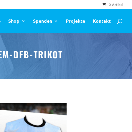
0-Artikel
e
Shop
Spenden
Projekte
Kontakt
EM-DFB-TRIKOT