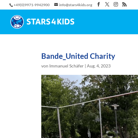
+49(0)9971-9942900
info@stars4kids.org
Bande_United Charity
von
Immanuel Schäfer
|
Aug. 4, 2023