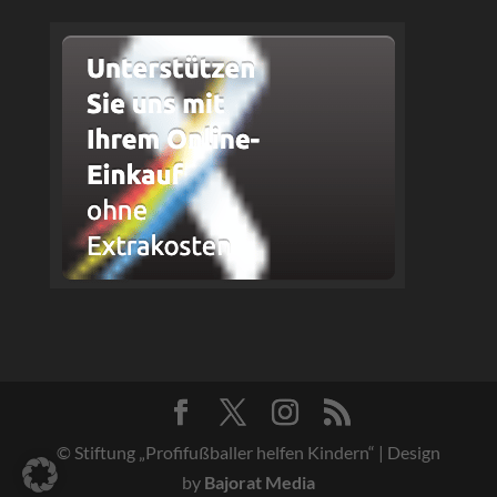
© Stiftung „Profifußballer helfen Kindern“ | Design
by
Bajorat Media