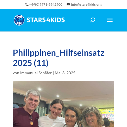
+49(0)9971-9942900
info@stars4kids.org
Philippinen_Hilfseinsatz
2025 (11)
von
Immanuel Schäfer
|
Mai 8, 2025