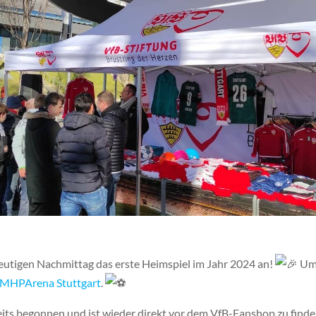
eutigen Nachmittag das erste Heimspiel im Jahr 2024 an!
Um 
MHPArena Stuttgart
.
its begonnen und ist wieder direkt vor dem VfB-Fanshop zu finde