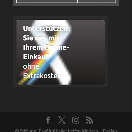
© Stiftung „Profifußballer helfen Kindern“ | Design