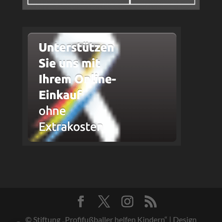
© Stiftung „Profifußballer helfen Kindern“ | Design