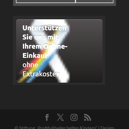
© Stiftung „Profifußballer helfen Kindern“ | Design