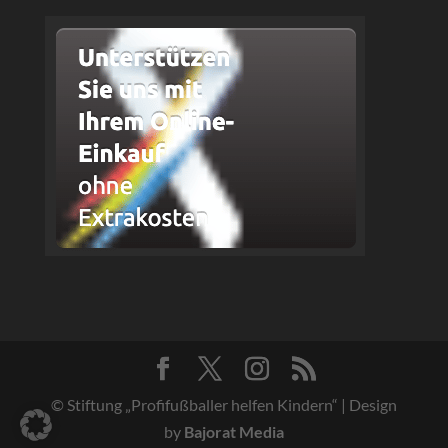
© Stiftung „Profifußballer helfen Kindern“ | Design
by
Bajorat Media