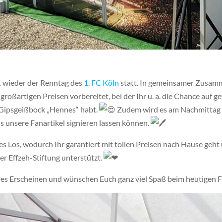
 wieder der Renntag des
1. FC Köln
statt. In gemeinsamer Zusam
roßartigen Preisen vorbereitet, bei der Ihr u. a. die Chance auf ge
 Gipsgeißbock „Hennes“ habt.
Zudem wird es am Nachmittag
ns unsere Fanartikel signieren lassen
können.
s Los, wodurch Ihr garantiert mit tollen Preisen nach Hause geh
r Effzeh-Stiftung unterstützt.
ches Erscheinen und wünschen Euch ganz viel Spaß beim heutigen