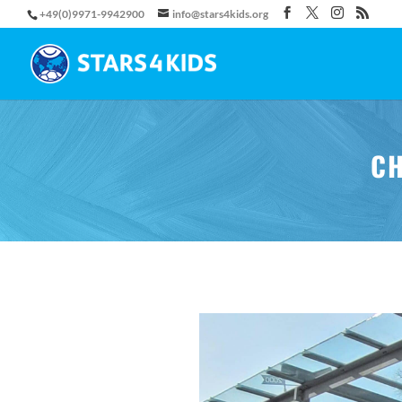
+49(0)9971-9942900
info@stars4kids.org
CH