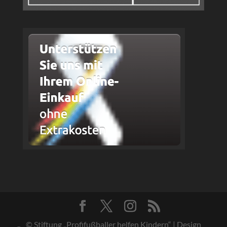
© Stiftung „Profifußballer helfen Kindern“ | Design