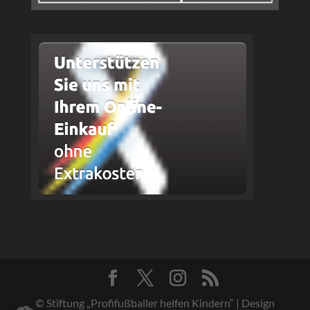
© Stiftung „Profifußballer helfen Kindern“ | Design